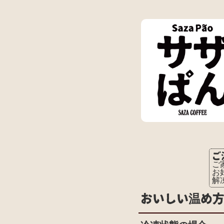
ご
ご
お
解
おいしい温め