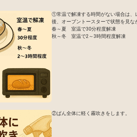
①常温で解凍する時間がない場合は、
後、オーブントースターで状態を見な
春～夏 室温で30分程度解凍
秋～冬 室温で2～3時間程度解凍
②ぱん全体に軽く霧吹きをします。